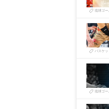
琉球ゴー
バスケッ
琉球ゴー