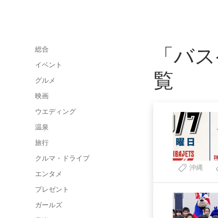
「バス
総合
イベント
覧
グルメ
映画
ウエディング
温泉
旅行
クルマ・ドライブ
沖縄
エンタメ
プレゼント
ガールズ